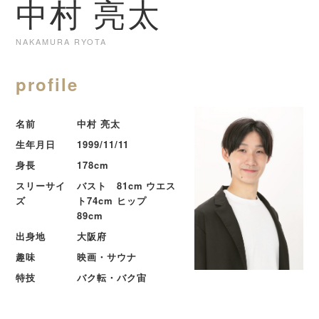
中村 亮太
NAKAMURA RYOTA
profile
名前
中村 亮太
生年月日
1999/11/11
身長
178cm
スリーサイ
バスト 81cm ウエス
ズ
ト74cm ヒップ
89cm
出身地
大阪府
趣味
映画・サウナ
特技
バク転・バク宙