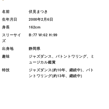
名前
伏見まつき
生年月日
2000年2月6日
身長
162cm
スリーサイ
B:77 W:62 H:99
ズ
出身地
静岡県
趣味
ジャズダンス、バトントワリング、ミ
ュージカル鑑賞
特技
ジャズダンス(約10年、継続中)、バト
ントワリング(約13年、継続中)