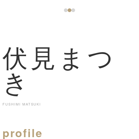
1
2
3
伏見まつ
き
FUSHIMI MATSUKI
profile