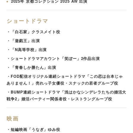
2025年 京都コレクション 2025 AW 出演
ショートドラマ
・「白石家」クラスメイト役
・「遊戯王」出演
・「N高等学校」出演
・ショートドラマアカウント「笑ぽー」2作品出演
・「青春しか勝たん」出演
・FOD配信オリジナル連続ショートドラマ「この恋は台本じゃ
ありません！」売れっ子女優役・スナックの若者グループ役
・BUMP連続ショートドラマ「浅はかなシンデレラたちの婚活大
戦争2」婚活パーティー関係者役・レストラングループ役
映画
・短編映画「うなぎ」ゆみ役