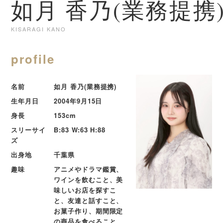
如月 香乃(業務提携
KISARAGI KANO
profile
名前
如月 香乃(業務提携)
生年月日
2004年9月15日
身長
153cm
スリーサイ
B:83 W:63 H:88
ズ
出身地
千葉県
趣味
アニメやドラマ鑑賞、
ワインを飲むこと、美
味しいお店を探すこ
と、友達と話すこと、
お菓子作り、期間限定
の商品を食べること、