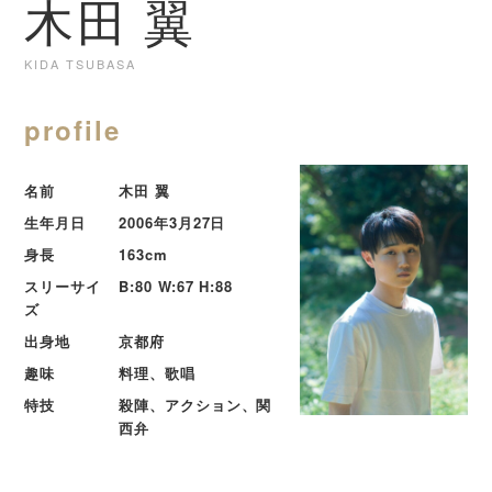
木田 翼
KIDA TSUBASA
profile
名前
木田 翼
生年月日
2006年3月27日
身長
163cm
スリーサイ
B:80 W:67 H:88
ズ
出身地
京都府
趣味
料理、歌唱
特技
殺陣、アクション、関
西弁