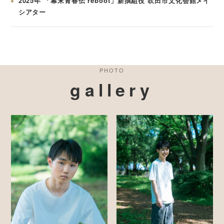
2025年 「幕末青春伝 reboot」新撰組役 吹田市文化会館メイ
シアター
PHOTO
gallery