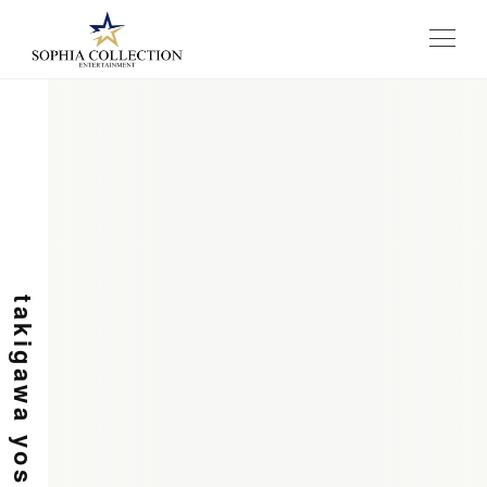
メニュー
takigawa yoshihiro