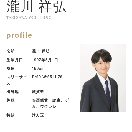
瀧川 祥弘
TAKIGAWA YOSHIHIRO
profile
名前
瀧川 祥弘
生年月日
1997年5月1日
身長
160cm
スリーサイ
B:69 W:65 H:78
ズ
出身地
滋賀県
趣味
映画鑑賞、読書、ゲー
ム、ウクレレ
特技
けん玉