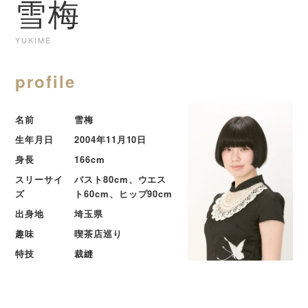
雪梅
YUKIME
profile
名前
雪梅
生年月日
2004年11月10日
身長
166cm
スリーサイ
バスト80cm、ウエス
ズ
ト60cm、ヒップ90cm
出身地
埼玉県
趣味
喫茶店巡り
特技
裁縫