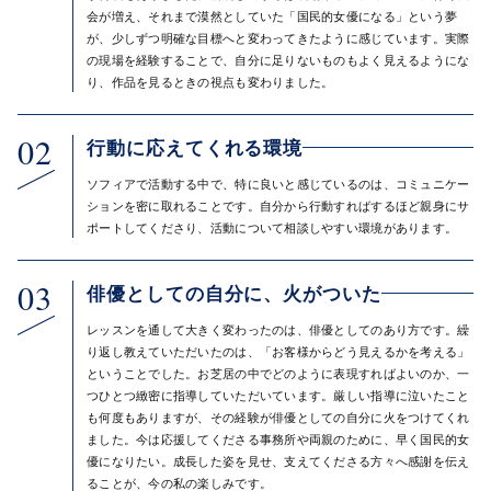
会が増え、それまで漠然としていた「国民的女優になる」という夢
が、少しずつ明確な目標へと変わってきたように感じています。実際
の現場を経験することで、自分に足りないものもよく見えるようにな
り、作品を見るときの視点も変わりました。
02
行動に応えてくれる環境
ソフィアで活動する中で、特に良いと感じているのは、コミュニケー
ションを密に取れることです。自分から行動すればするほど親身にサ
ポートしてくださり、活動について相談しやすい環境があります。
03
俳優としての自分に、火がついた
レッスンを通して大きく変わったのは、俳優としてのあり方です。繰
り返し教えていただいたのは、「お客様からどう見えるかを考える」
ということでした。お芝居の中でどのように表現すればよいのか、一
つひとつ緻密に指導していただいています。厳しい指導に泣いたこと
も何度もありますが、その経験が俳優としての自分に火をつけてくれ
ました。今は応援してくださる事務所や両親のために、早く国民的女
優になりたい。成長した姿を見せ、支えてくださる方々へ感謝を伝え
ることが、今の私の楽しみです。