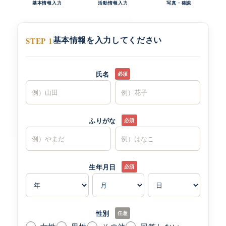
基本情報入力
活動情報入力
写真・確認
基本情報を入力してください
STEP 1
氏名
必須
姓
名
ふりがな
必須
せい
めい
生年月日
必須
年
月
日
性別
任意