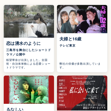
ドラマ
夫婦と16歳
ショートドラマ
恋は湧水のように
テレビ東京
三島市を舞台にしたショートド
ラマ／公開中
桜望華奈が出演しました。全国
初・自治体単独による恋愛ショー
弊社の俳優が多数出演していま
トドラマです。
す。
ドラマ
るなしい