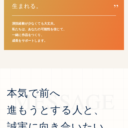
生まれる。
演技経験が少なくても大丈夫。
私たちは、あなたの可能性を信じて、
一緒に作品をつくり、
成長をサポートします。
本気で前へ
MESSAGE
進もうとする人と、
誠実に向き合いたい。