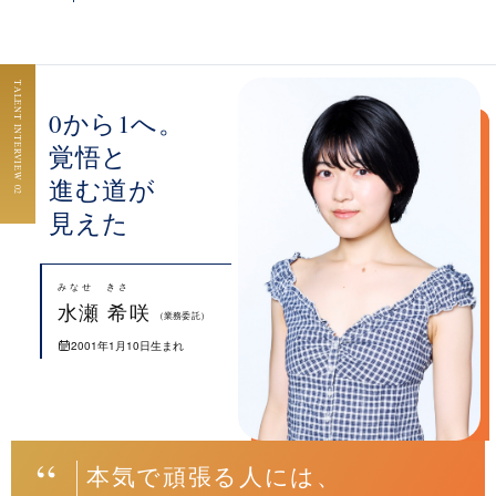
TALENT INTERVIEW 02
0から1へ。
覚悟と
進む道が
見えた
みなせ きさ
水瀬 希咲
（業務委託）
2001年1月10日生まれ
本気で頑張る人には、