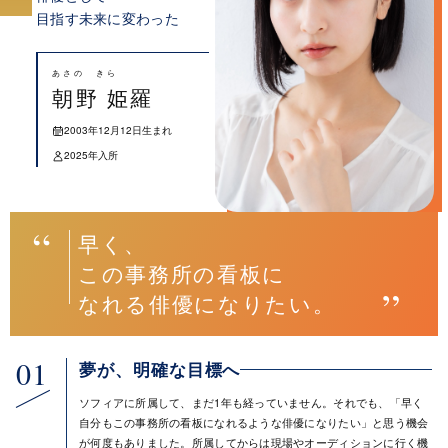
目指す未来に変わった
あさの きら
朝野 姫羅
2003年12月12日生まれ
2025年入所
早く、
この事務所の看板に
なれる俳優になりたい。
01
夢が、明確な目標へ
ソフィアに所属して、まだ1年も経っていません。それでも、「早く
自分もこの事務所の看板になれるような俳優になりたい」と思う機会
が何度もありました。所属してからは現場やオーディションに行く機